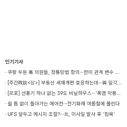
인기기사
·
쿠팡 두둔 美 의원들, 정통망법 항의…한미 관계 변수 될까
·
[주간政談<상>] 부동산 세재개편 호응하는데…與 일각의 속내
·
[르포] 선풍기 하나 없는 39도 비닐하우스…'폭염 악몽' 꾸는 이주노동자
·
쉴 틈 없이 돌아가는 에어컨…전기화재 여름철에 몰린다
·
UFS 앞두고 메시지 조절?…北, 미사일 발사 후 '침묵'