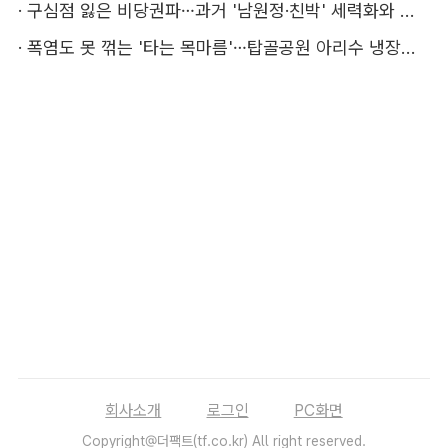
·
구심점 잃은 비당권파…과거 '남원정·친박' 세력화와 다른 점은
·
폭염도 못 꺾는 '타는 목마름'…탑골공원 아리수 냉장고 가보니
회사소개
로그인
PC화면
Copyright@더팩트(tf.co.kr) All right reserved.