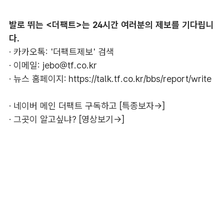
발로 뛰는 <더팩트>는 24시간 여러분의 제보를 기다립니
다.
· 카카오톡: '더팩트제보' 검색
· 이메일:
jebo@tf.co.kr
· 뉴스 홈페이지:
https://talk.tf.co.kr/bbs/report/write
·
네이버 메인 더팩트 구독하고 [특종보자→]
·
그곳이 알고싶냐? [영상보기→]