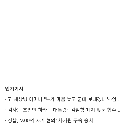
인기기사
·
고 채상병 어머니 "누가 마음 놓고 군대 보내겠나"…임성근 징역 3년에 분통
·
검사는 조언만 하라는 대통령…검찰청 폐지 앞둔 합수본 '딜레마'
·
경찰, '300억 사기 혐의' 차가원 구속 송치