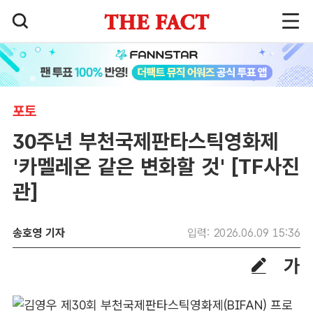
포토
30주년 부천국제판타스틱영화제
'카멜레온 같은 변화할 것' [TF사진
관]
송호영 기자
입력: 2026.06.09 15:36