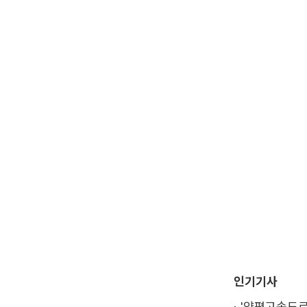
인기기사
·
'양평고속도로