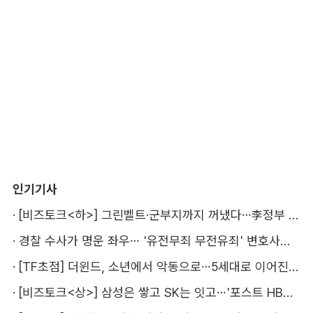
인기기사
·
[비즈토크<하>] 그린벨트·군부지까지 꺼냈다…李정부 '공급 속도전' 통할까
·
경찰 수사가 명운 좌우… '유전무죄 무전유죄' 변호사비 부담 우려
·
[TF초점] 더윈드, 소년에서 악동으로…5세대로 이어진 지코·박경
·
[비즈토크<상>] 삼성은 쌓고 SK는 잇고…'포스트 HBM' 주도권 누가 잡을까