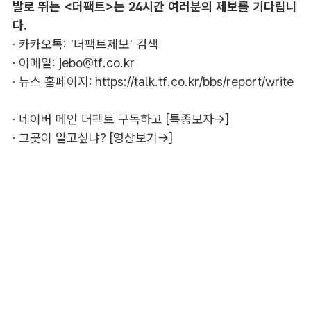
발로 뛰는 <더팩트>는 24시간 여러분의 제보를 기다립니
다.
· 카카오톡: '더팩트제보' 검색
· 이메일:
jebo@tf.co.kr
· 뉴스 홈페이지:
https://talk.tf.co.kr/bbs/report/write
·
네이버 메인 더팩트 구독하고 [특종보자→]
·
그곳이 알고싶냐? [영상보기→]