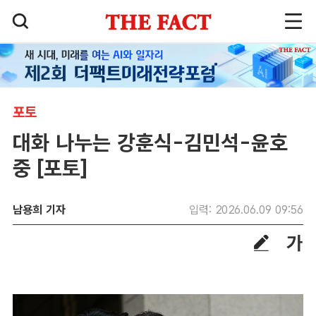
포토
대화 나누는 강훈식-김민석-윤호
중 [포토]
남용희 기자
입력: 2026.06.09 09:56