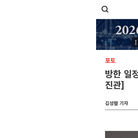
포토
방한 일정
진관]
김성렬 기자