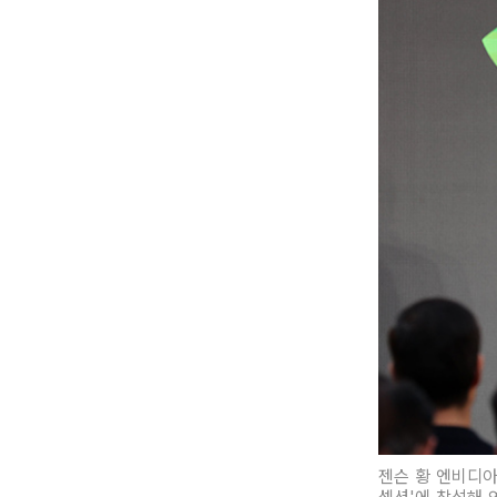
젠슨 황 엔비디아