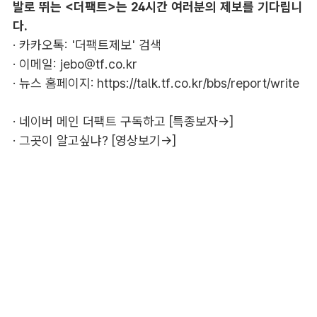
발로 뛰는 <더팩트>는 24시간 여러분의 제보를 기다립니
다.
· 카카오톡: '더팩트제보' 검색
· 이메일:
jebo@tf.co.kr
· 뉴스 홈페이지:
https://talk.tf.co.kr/bbs/report/write
·
네이버 메인 더팩트 구독하고 [특종보자→]
·
그곳이 알고싶냐? [영상보기→]