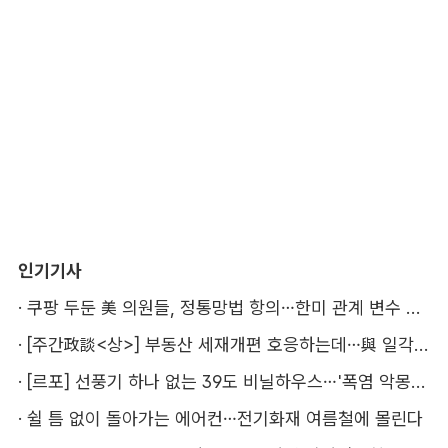
인기기사
·
쿠팡 두둔 美 의원들, 정통망법 항의…한미 관계 변수 될까
·
[주간政談<상>] 부동산 세재개편 호응하는데…與 일각의 속내
·
[르포] 선풍기 하나 없는 39도 비닐하우스…'폭염 악몽' 꾸는 이주노동자
·
쉴 틈 없이 돌아가는 에어컨…전기화재 여름철에 몰린다