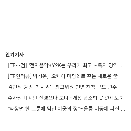
인기기사
·
[TF초점] '전자음악+Y2K는 우리가 최고'…독자 영역 다지는 키키
·
[TF인터뷰] 박성웅, '오케이 마담2'로 꾸는 새로운 꿈
·
김민석 당권 '가시권'…최고위원 친명·친청 구도 변수
·
수사권 폐지만 신경쓰다 보니…개정 형소법 곳곳에 모순
·
"짜장면 한 그릇에 담긴 이웃의 정"…울릉 저동에 퍼진 따뜻한 나눔