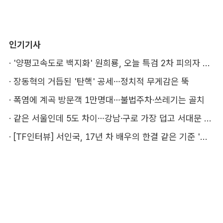
인기기사
·
'양평고속도로 백지화' 원희룡, 오늘 특검 2차 피의자 조사
·
장동혁의 거듭된 '탄핵' 공세…정치적 무게감은 뚝
·
폭염에 계곡 방문객 1만명대…불법주차·쓰레기는 골치
·
같은 서울인데 5도 차이…강남·구로 가장 덥고 서대문 낫다
·
[TF인터뷰] 서인국, 17년 차 배우의 한결 같은 기준 '성장'