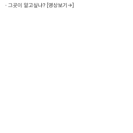
·
그곳이 알고싶냐? [영상보기→]