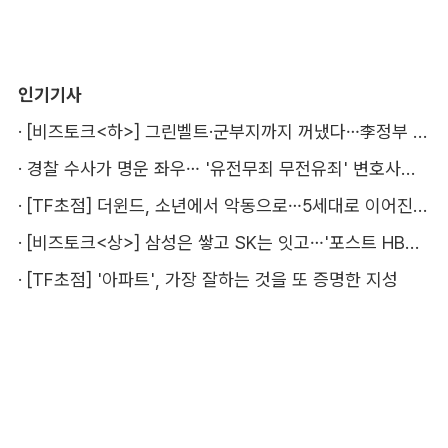
인기기사
·
[비즈토크<하>] 그린벨트·군부지까지 꺼냈다…李정부 '공급 속도전' 통할까
·
경찰 수사가 명운 좌우… '유전무죄 무전유죄' 변호사비 부담 우려
·
[TF초점] 더윈드, 소년에서 악동으로…5세대로 이어진 지코·박경
·
[비즈토크<상>] 삼성은 쌓고 SK는 잇고…'포스트 HBM' 주도권 누가 잡을까
·
[TF초점] '아파트', 가장 잘하는 것을 또 증명한 지성