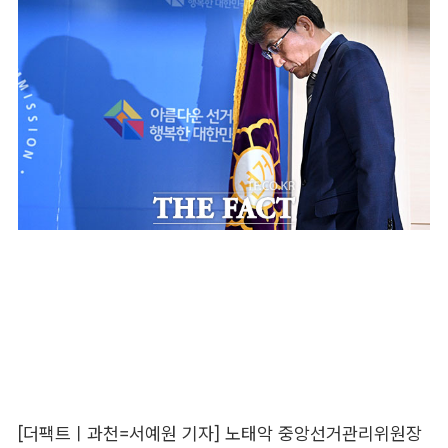
[더팩트ㅣ과천=서예원 기자] 노태악 중앙선거관리위원장