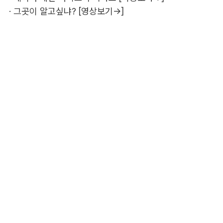
·
그곳이 알고싶냐? [영상보기→]