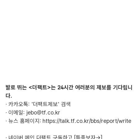
발로 뛰는 <더팩트>는 24시간 여러분의 제보를 기다립니
다.
· 카카오톡: '더팩트제보' 검색
· 이메일:
jebo@tf.co.kr
· 뉴스 홈페이지:
https://talk.tf.co.kr/bbs/report/write
·
네이버 메인 더팩트 구독하고 [특종보자→]