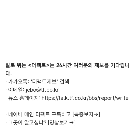
발로 뛰는 <더팩트>는 24시간 여러분의 제보를 기다립니
다.
· 카카오톡: '더팩트제보' 검색
· 이메일:
jebo@tf.co.kr
· 뉴스 홈페이지:
https://talk.tf.co.kr/bbs/report/write
·
네이버 메인 더팩트 구독하고 [특종보자→]
·
그곳이 알고싶냐? [영상보기→]