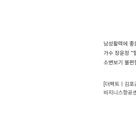
[더팩트ㅣ김포공
비지니스항공센