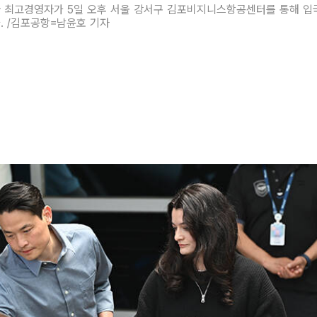
아 최고경영자가 5일 오후 서울 강서구 김포비지니스항공센터를 통해 입
. /김포공항=남윤호 기자