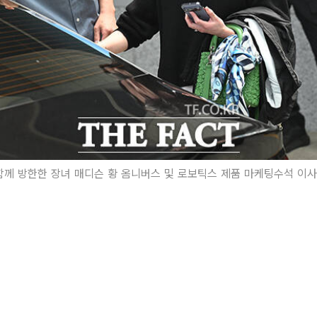
함께 방한한 장녀 매디슨 황 옴니버스 및 로보틱스 제품 마케팅수석 이