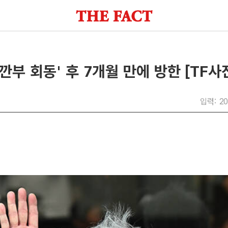
'깐부 회동' 후 7개월 만에 방한 [TF사
입력: 20