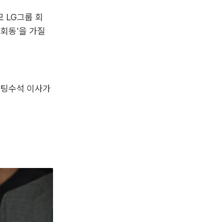
 LG그룹 회
 회동'을 가질