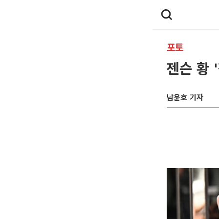
포토
젠슨 황 
남윤호 기자