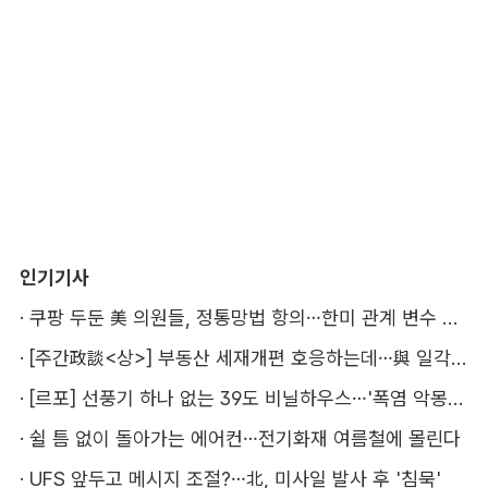
인기기사
·
쿠팡 두둔 美 의원들, 정통망법 항의…한미 관계 변수 될까
·
[주간政談<상>] 부동산 세재개편 호응하는데…與 일각의 속내
·
[르포] 선풍기 하나 없는 39도 비닐하우스…'폭염 악몽' 꾸는 이주노동자
·
쉴 틈 없이 돌아가는 에어컨…전기화재 여름철에 몰린다
·
UFS 앞두고 메시지 조절?…北, 미사일 발사 후 '침묵'