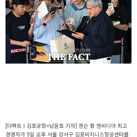
[더팩트ㅣ김포공항=남윤호 기자] 젠슨 황 엔비디아 최고
경영자가 5일 오후 서울 강서구 김포비지니스항공센터를