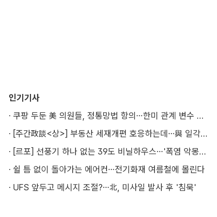
인기기사
·
쿠팡 두둔 美 의원들, 정통망법 항의…한미 관계 변수 될까
·
[주간政談<상>] 부동산 세재개편 호응하는데…與 일각의 속내
·
[르포] 선풍기 하나 없는 39도 비닐하우스…'폭염 악몽' 꾸는 이주노동자
·
쉴 틈 없이 돌아가는 에어컨…전기화재 여름철에 몰린다
·
UFS 앞두고 메시지 조절?…北, 미사일 발사 후 '침묵'