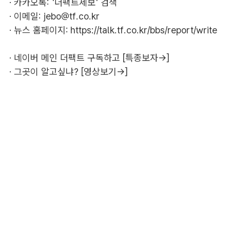
· 카카오톡: '더팩트제보' 검색
· 이메일:
jebo@tf.co.kr
· 뉴스 홈페이지:
https://talk.tf.co.kr/bbs/report/write
·
네이버 메인 더팩트 구독하고 [특종보자→]
·
그곳이 알고싶냐? [영상보기→]