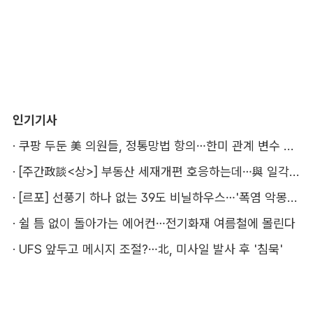
인기기사
·
쿠팡 두둔 美 의원들, 정통망법 항의…한미 관계 변수 될까
·
[주간政談<상>] 부동산 세재개편 호응하는데…與 일각의 속내
·
[르포] 선풍기 하나 없는 39도 비닐하우스…'폭염 악몽' 꾸는 이주노동자
·
쉴 틈 없이 돌아가는 에어컨…전기화재 여름철에 몰린다
·
UFS 앞두고 메시지 조절?…北, 미사일 발사 후 '침묵'