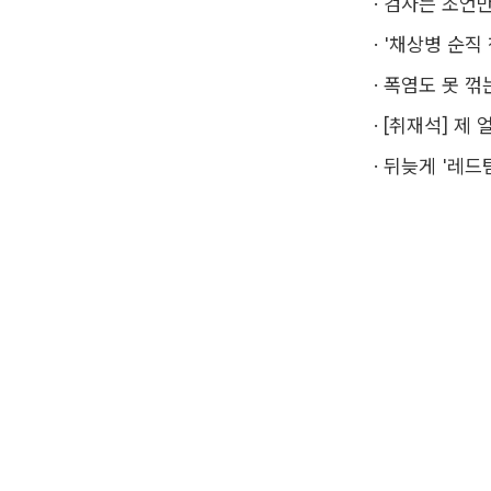
·
검사는 조언만
·
'채상병 순직
·
폭염도 못 꺾
·
[취재석] 제
·
뒤늦게 '레드