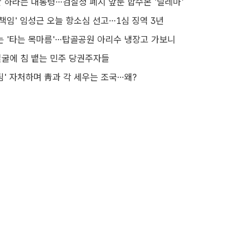
 하라는 대통령…검찰청 폐지 앞둔 합수본 '딜레마'
 책임' 임성근 오늘 항소심 선고…1심 징역 3년
는 '타는 목마름'…탑골공원 아리수 냉장고 가보니
 얼굴에 침 뱉는 민주 당권주자들
팀' 자처하며 靑과 각 세우는 조국…왜?