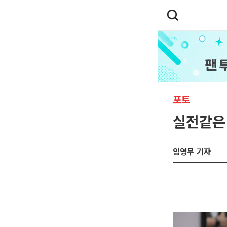
포토
실전같은 
임영무 기자