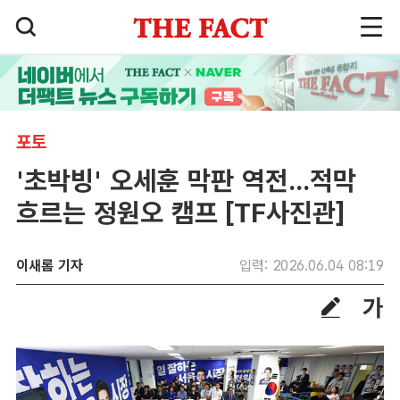
포토
'초박빙' 오세훈 막판 역전...적막
흐르는 정원오 캠프 [TF사진관]
이새롬 기자
입력: 2026.06.04 08:19