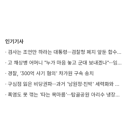
인기기사
·
검사는 조언만 하라는 대통령…검찰청 폐지 앞둔 합수본 '딜레마'
·
고 채상병 어머니 "누가 마음 놓고 군대 보내겠나"…임성근 징역 3년에 분통
·
경찰, '300억 사기 혐의' 차가원 구속 송치
·
구심점 잃은 비당권파…과거 '남원정·친박' 세력화와 다른 점은
·
폭염도 못 꺾는 '타는 목마름'…탑골공원 아리수 냉장고 가보니