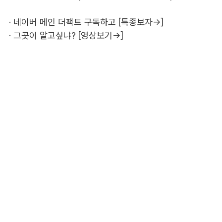
·
네이버 메인 더팩트 구독하고 [특종보자→]
·
그곳이 알고싶냐? [영상보기→]