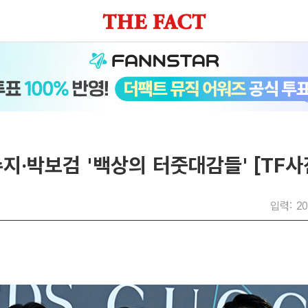
지·박보검 '백상의 터줏대감들' [TF사
입력: 20