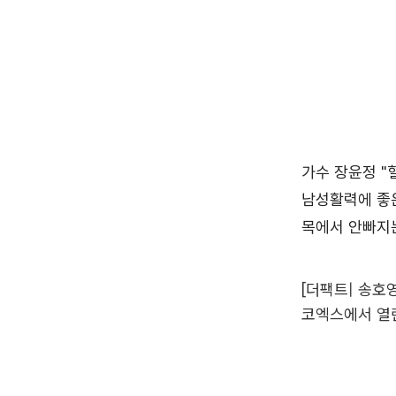
[더팩트| 송호
코엑스에서 열