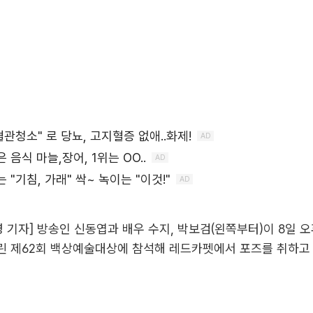
영 기자] 방송인 신동엽과 배우 수지, 박보검(왼쪽부터)이 8일 
린 제62회 백상예술대상에 참석해 레드카펫에서 포즈를 취하고 