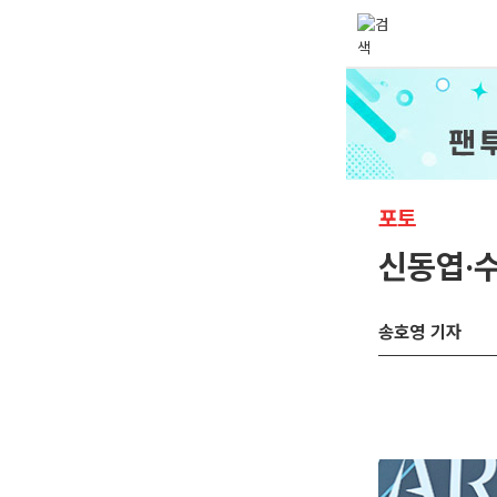
포토
신동엽·수
송호영 기자