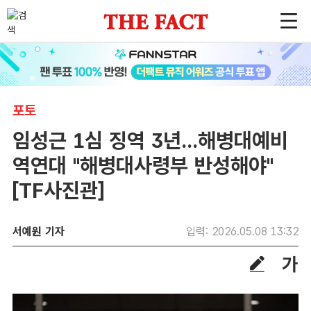
포토
임성근 1심 징역 3년...해병대예비
역연대 "해병대사령부 반성해야"
[TF사진관]
서예원 기자
입력: 2026.05.08 13:32