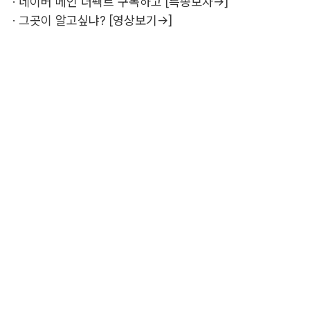
·
네이버 메인 더팩트 구독하고 [특종보자→]
·
그곳이 알고싶냐? [영상보기→]