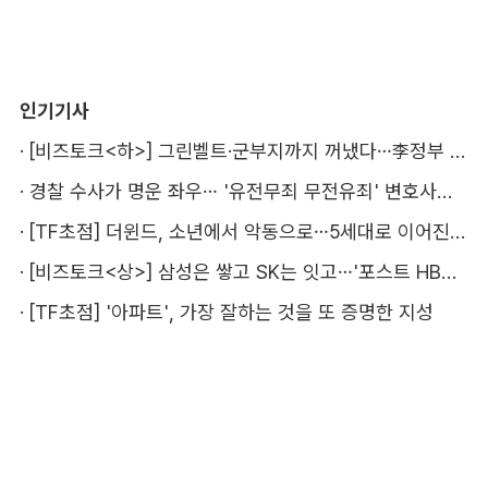
인기기사
·
[비즈토크<하>] 그린벨트·군부지까지 꺼냈다…李정부 '공급 속도전' 통할까
·
경찰 수사가 명운 좌우… '유전무죄 무전유죄' 변호사비 부담 우려
·
[TF초점] 더윈드, 소년에서 악동으로…5세대로 이어진 지코·박경
·
[비즈토크<상>] 삼성은 쌓고 SK는 잇고…'포스트 HBM' 주도권 누가 잡을까
·
[TF초점] '아파트', 가장 잘하는 것을 또 증명한 지성