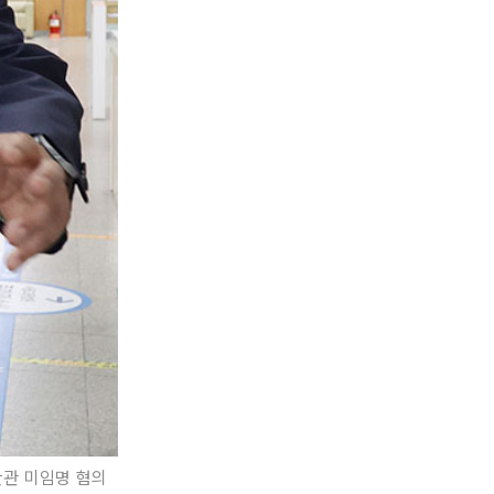
판관 미임명 혐의