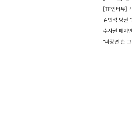
·
[TF인터뷰] 
·
김민석 당권 
·
수사권 폐지만
·
"짜장면 한 