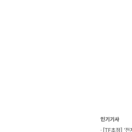
인기기사
·
[TF초점] '