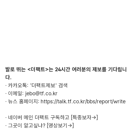
발로 뛰는 <더팩트>는 24시간 여러분의 제보를 기다립니
다.
· 카카오톡: '더팩트제보' 검색
· 이메일:
jebo@tf.co.kr
· 뉴스 홈페이지:
https://talk.tf.co.kr/bbs/report/write
·
네이버 메인 더팩트 구독하고 [특종보자→]
·
그곳이 알고싶냐? [영상보기→]