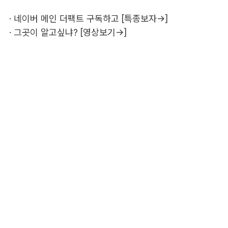
·
네이버 메인 더팩트 구독하고 [특종보자→]
·
그곳이 알고싶냐? [영상보기→]