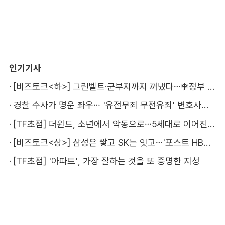
인기기사
·
[비즈토크<하>] 그린벨트·군부지까지 꺼냈다…李정부 '공급 속도전' 통할까
·
경찰 수사가 명운 좌우… '유전무죄 무전유죄' 변호사비 부담 우려
·
[TF초점] 더윈드, 소년에서 악동으로…5세대로 이어진 지코·박경
·
[비즈토크<상>] 삼성은 쌓고 SK는 잇고…'포스트 HBM' 주도권 누가 잡을까
·
[TF초점] '아파트', 가장 잘하는 것을 또 증명한 지성