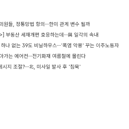
 의원들, 정통망법 항의…한미 관계 변수 될까
>] 부동산 세재개편 호응하는데…與 일각의 속내
기 하나 없는 39도 비닐하우스…'폭염 악몽' 꾸는 이주노동자
돌아가는 에어컨…전기화재 여름철에 몰린다
메시지 조절?…北, 미사일 발사 후 '침묵'