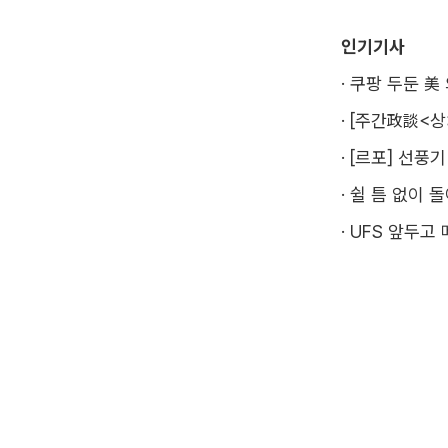
인기기사
·
쿠팡 두둔 美
·
[주간政談<상
·
[르포] 선풍
·
쉴 틈 없이 
·
UFS 앞두고 