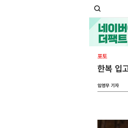
포토
한복 입고
임영무 기자