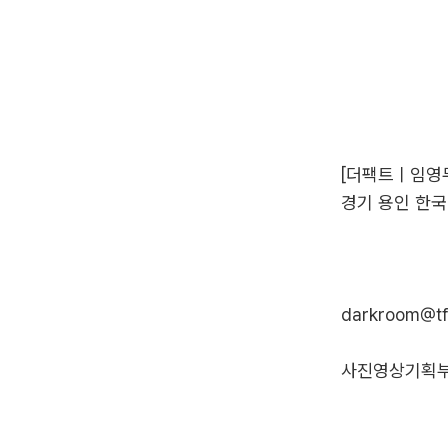
[더팩트ㅣ임영무
경기 용인 한국
darkroom@tf
사진영상기획