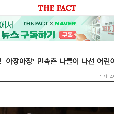
 '아장아장' 민속촌 나들이 나선 어린이
입력: 20