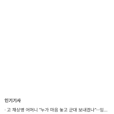
인기기사
·
고 채상병 어머니 "누가 마음 놓고 군대 보내겠나"…임성근 징역 3년에 분통