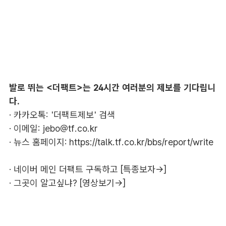
발로 뛰는 <더팩트>는 24시간 여러분의 제보를 기다립니
다.
· 카카오톡: '더팩트제보' 검색
· 이메일:
jebo@tf.co.kr
· 뉴스 홈페이지:
https://talk.tf.co.kr/bbs/report/write
·
네이버 메인 더팩트 구독하고 [특종보자→]
·
그곳이 알고싶냐? [영상보기→]