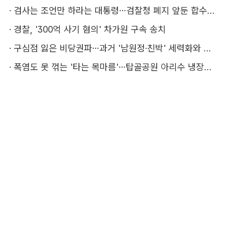
·
검사는 조언만 하라는 대통령…검찰청 폐지 앞둔 합수본 '딜레마'
·
경찰, '300억 사기 혐의' 차가원 구속 송치
·
구심점 잃은 비당권파…과거 '남원정·친박' 세력화와 다른 점은
·
폭염도 못 꺾는 '타는 목마름'…탑골공원 아리수 냉장고 가보니