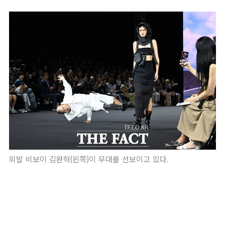
외발 비보이 김완혁(왼쪽)이 무대를 선보이고 있다.