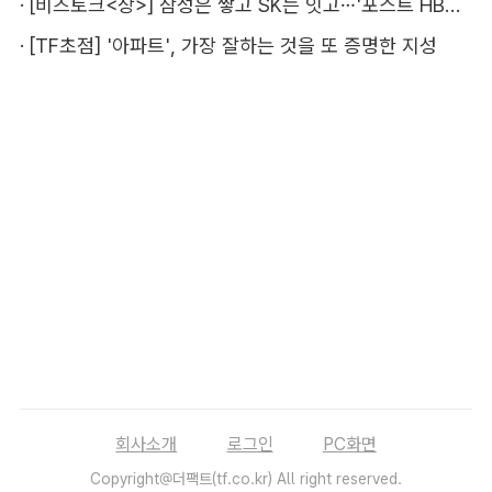
·
[비즈토크<상>] 삼성은 쌓고 SK는 잇고…'포스트 HBM' 주도권 누가 잡을까
·
[TF초점] '아파트', 가장 잘하는 것을 또 증명한 지성
회사소개
로그인
PC화면
Copyright@더팩트(tf.co.kr) All right reserved.