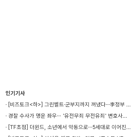
인기기사
·
[비즈토크<하>] 그린벨트·군부지까지 꺼냈다…李정부 '공급 속도전' 통할까
·
경찰 수사가 명운 좌우… '유전무죄 무전유죄' 변호사비 부담 우려
·
[TF초점] 더윈드, 소년에서 악동으로…5세대로 이어진 지코·박경