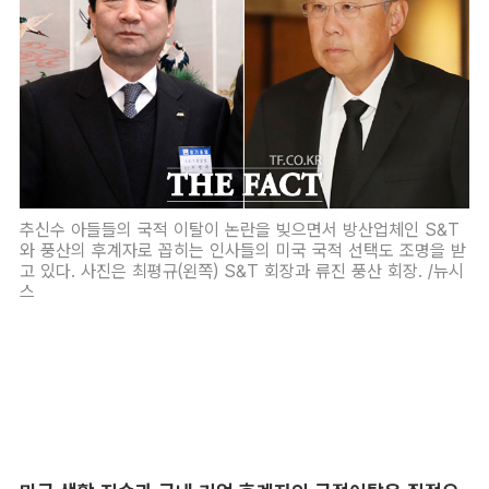
추신수 아들들의 국적 이탈이 논란을 빚으면서 방산업체인 S&T
와 풍산의 후계자로 꼽히는 인사들의 미국 국적 선택도 조명을 받
고 있다. 사진은 최평규(왼쪽) S&T 회장과 류진 풍산 회장. /뉴시
스