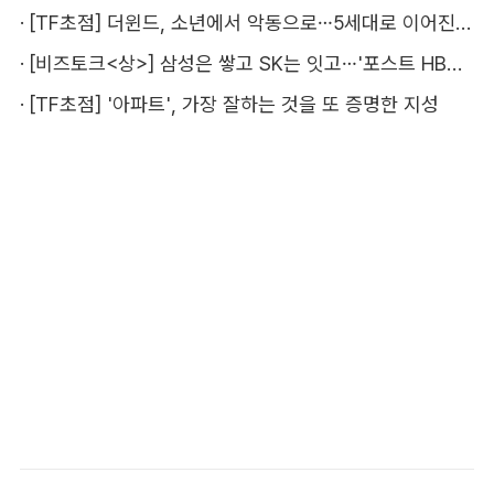
·
[TF초점] 더윈드, 소년에서 악동으로…5세대로 이어진 지코·박경
·
[비즈토크<상>] 삼성은 쌓고 SK는 잇고…'포스트 HBM' 주도권 누가 잡을까
·
[TF초점] '아파트', 가장 잘하는 것을 또 증명한 지성