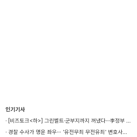
인기기사
·
[비즈토크<하>] 그린벨트·군부지까지 꺼냈다…李정부 '공급 속도전' 통할까
·
경찰 수사가 명운 좌우… '유전무죄 무전유죄' 변호사비 부담 우려