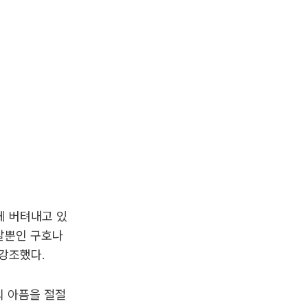
게 버텨내고 있
"말뿐인 구호나
강조했다.
의 아픔을 절절