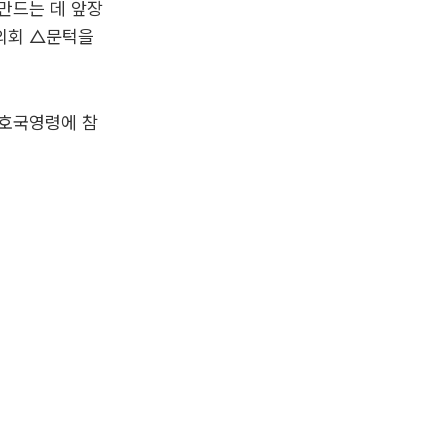
만드는 데 앞장
의회 △문턱을
 호국영령에 참