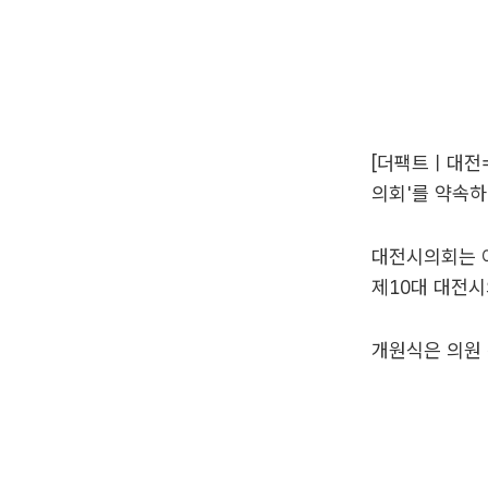
[더팩트ㅣ대전=
의회'를 약속하
대전시의회는 
제10대 대전시
개원식은 의원 