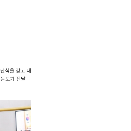
절단식을 갖고 대
'돋보기 전달