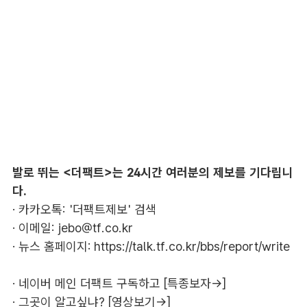
발로 뛰는 <더팩트>는 24시간 여러분의 제보를 기다립니
다.
· 카카오톡: '더팩트제보' 검색
· 이메일:
jebo@tf.co.kr
· 뉴스 홈페이지:
https://talk.tf.co.kr/bbs/report/write
·
네이버 메인 더팩트 구독하고 [특종보자→]
·
그곳이 알고싶냐? [영상보기→]