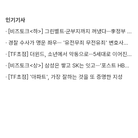
인기기사
·
[비즈토크<하>] 그린벨트·군부지까지 꺼냈다…李정부 '공급 속도전' 통할까
·
경찰 수사가 명운 좌우… '유전무죄 무전유죄' 변호사비 부담 우려
·
[TF초점] 더윈드, 소년에서 악동으로…5세대로 이어진 지코·박경
·
[비즈토크<상>] 삼성은 쌓고 SK는 잇고…'포스트 HBM' 주도권 누가 잡을까
·
[TF초점] '아파트', 가장 잘하는 것을 또 증명한 지성