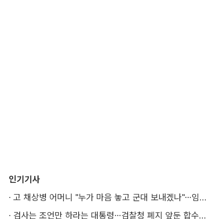
인기기사
·
고 채상병 어머니 "누가 마음 놓고 군대 보내겠나"…임성근 징역 3년에 분통
·
검사는 조언만 하라는 대통령…검찰청 폐지 앞둔 합수본 '딜레마'