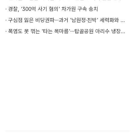
·
경찰, '300억 사기 혐의' 차가원 구속 송치
·
구심점 잃은 비당권파…과거 '남원정·친박' 세력화와 다른 점은
·
폭염도 못 꺾는 '타는 목마름'…탑골공원 아리수 냉장고 가보니