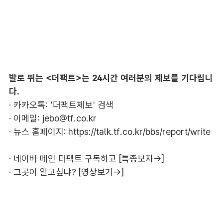
발로 뛰는 <더팩트>는 24시간 여러분의 제보를 기다립니
다.
· 카카오톡: '더팩트제보' 검색
· 이메일:
jebo@tf.co.kr
· 뉴스 홈페이지:
https://talk.tf.co.kr/bbs/report/write
·
네이버 메인 더팩트 구독하고 [특종보자→]
·
그곳이 알고싶냐? [영상보기→]