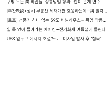
·
쿠팡 두둔 美 의원들, 정통망법 항의…한미 관계 변수 될까
·
[주간政談<상>] 부동산 세재개편 호응하는데…與 일각의 속내
·
[르포] 선풍기 하나 없는 39도 비닐하우스…'폭염 악몽' 꾸는 이주노동자
·
쉴 틈 없이 돌아가는 에어컨…전기화재 여름철에 몰린다
·
UFS 앞두고 메시지 조절?…北, 미사일 발사 후 '침묵'