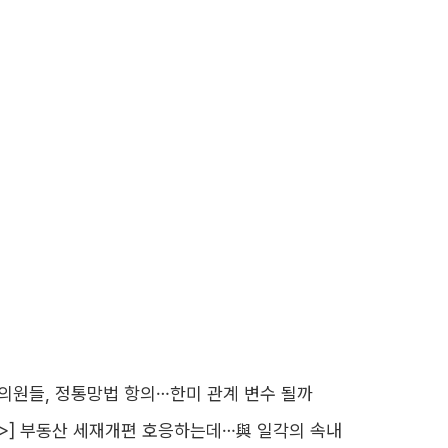
 의원들, 정통망법 항의…한미 관계 변수 될까
>] 부동산 세재개편 호응하는데…與 일각의 속내