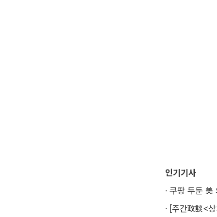
인기기사
·
쿠팡 두둔 美
·
[주간政談<상