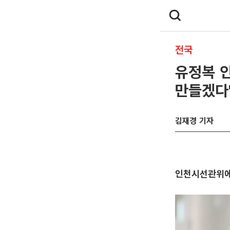
전국
유정복 인
만들겠다
김재경 기자
인천시선관위에