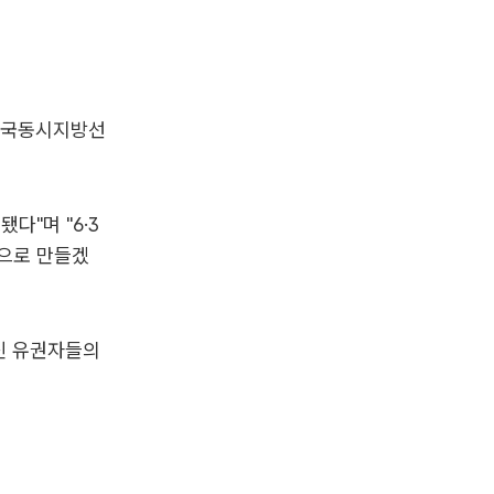
 전국동시지방선
다"며 "6·3
망으로 만들겠
하신 유권자들의