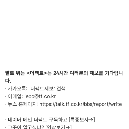
발로 뛰는 <더팩트>는 24시간 여러분의 제보를 기다립니
다.
· 카카오톡: '더팩트제보' 검색
· 이메일:
jebo@tf.co.kr
· 뉴스 홈페이지:
https://talk.tf.co.kr/bbs/report/write
·
네이버 메인 더팩트 구독하고 [특종보자→]
·
그곳이 알고싶냐? [영상보기→]