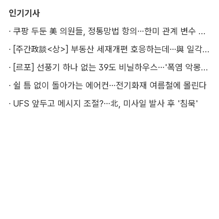
인기기사
·
쿠팡 두둔 美 의원들, 정통망법 항의…한미 관계 변수 될까
·
[주간政談<상>] 부동산 세재개편 호응하는데…與 일각의 속내
·
[르포] 선풍기 하나 없는 39도 비닐하우스…'폭염 악몽' 꾸는 이주노동자
·
쉴 틈 없이 돌아가는 에어컨…전기화재 여름철에 몰린다
·
UFS 앞두고 메시지 조절?…北, 미사일 발사 후 '침묵'