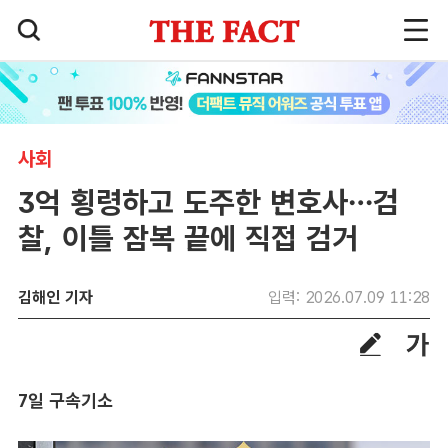
사회
3억 횡령하고 도주한 변호사…검
찰, 이틀 잠복 끝에 직접 검거
김해인 기자
입력: 2026.07.09 11:28
7일 구속기소