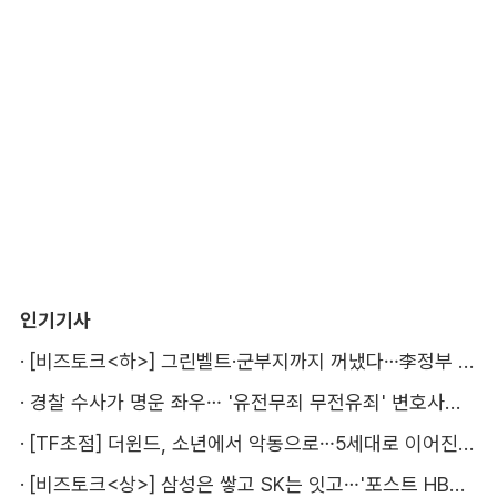
인기기사
·
[비즈토크<하>] 그린벨트·군부지까지 꺼냈다…李정부 '공급 속도전' 통할까
·
경찰 수사가 명운 좌우… '유전무죄 무전유죄' 변호사비 부담 우려
·
[TF초점] 더윈드, 소년에서 악동으로…5세대로 이어진 지코·박경
·
[비즈토크<상>] 삼성은 쌓고 SK는 잇고…'포스트 HBM' 주도권 누가 잡을까