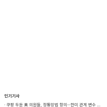
인기기사
·
쿠팡 두둔 美 의원들, 정통망법 항의…한미 관계 변수 될까