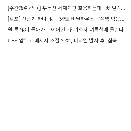
·
[주간政談<상>] 부동산 세재개편 호응하는데…與 일각의 속내
·
[르포] 선풍기 하나 없는 39도 비닐하우스…'폭염 악몽' 꾸는 이주노동자
·
쉴 틈 없이 돌아가는 에어컨…전기화재 여름철에 몰린다
·
UFS 앞두고 메시지 조절?…北, 미사일 발사 후 '침묵'