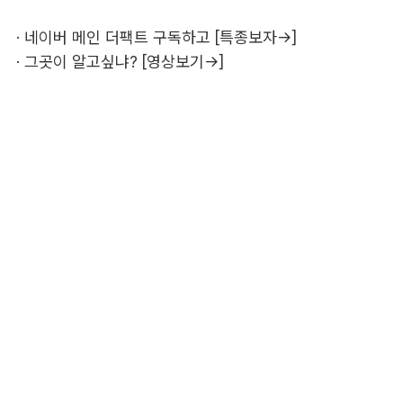
·
네이버 메인 더팩트 구독하고 [특종보자→]
·
그곳이 알고싶냐? [영상보기→]