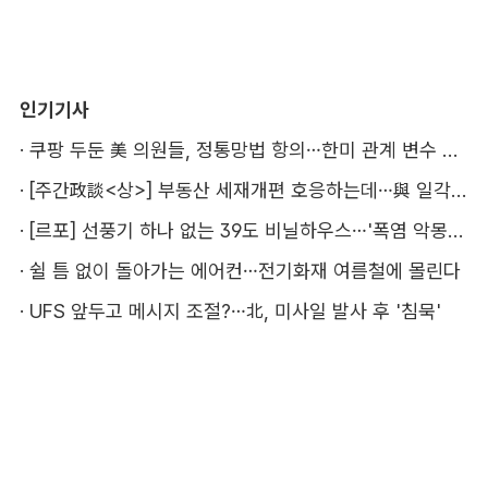
인기기사
·
쿠팡 두둔 美 의원들, 정통망법 항의…한미 관계 변수 될까
·
[주간政談<상>] 부동산 세재개편 호응하는데…與 일각의 속내
·
[르포] 선풍기 하나 없는 39도 비닐하우스…'폭염 악몽' 꾸는 이주노동자
·
쉴 틈 없이 돌아가는 에어컨…전기화재 여름철에 몰린다
·
UFS 앞두고 메시지 조절?…北, 미사일 발사 후 '침묵'