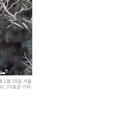
 1월 15일 서울
. /이효균 기자