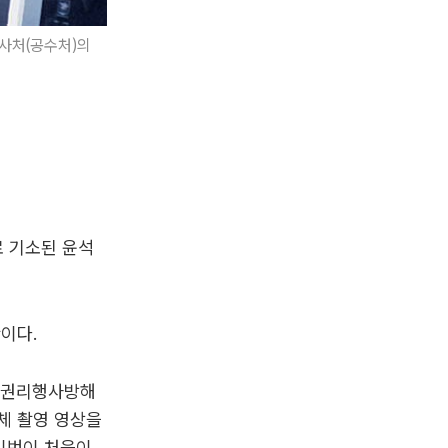
사처(공수처)의
 기소된 윤석
단이다.
용 권리행사방해
체 촬영 영상을
이번이 처음이