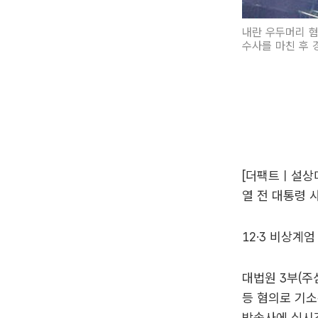
내란 우두머리 혐
수사를 마친 후 
[더팩트ㅣ설상
열 전 대통령 
12·3 비상계
대법원 3부(주
등 혐의로 기소
방송사에 실시