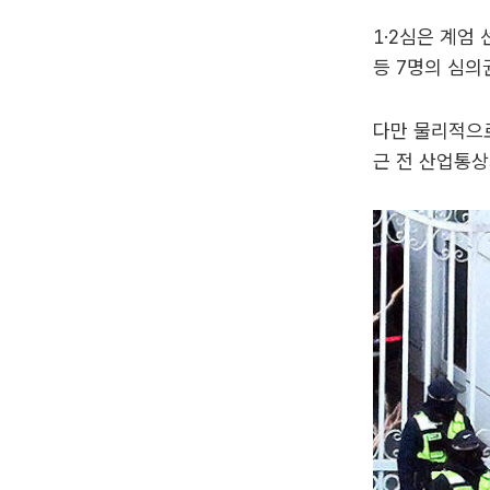
1·2심은 계엄
등 7명의 심의
다만 물리적으로
근 전 산업통