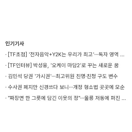
인기기사
·
[TF초점] '전자음악+Y2K는 우리가 최고'…독자 영역 다지는 키키
·
[TF인터뷰] 박성웅, '오케이 마담2'로 꾸는 새로운 꿈
·
김민석 당권 '가시권'…최고위원 친명·친청 구도 변수
·
수사권 폐지만 신경쓰다 보니…개정 형소법 곳곳에 모순
·
"짜장면 한 그릇에 담긴 이웃의 정"…울릉 저동에 퍼진 따뜻한 나눔