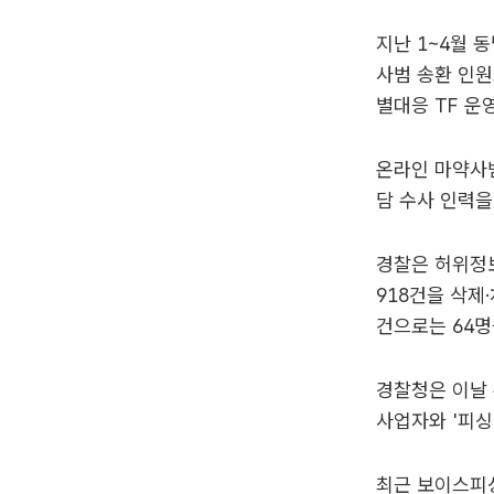
지난 1~4월 
사범 송환 인원
별대응 TF 운
온라인 마약사범
담 수사 인력을
경찰은 허위정보
918건을 삭제
건으로는 64명
경찰청은 이날 
사업자와 '피싱
최근 보이스피