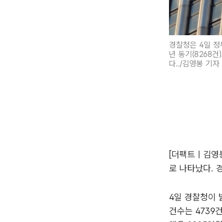
경찰청은 4일 정
년 동기(8268건
다../김영봉 기자
[더팩트ㅣ김영봉
로 나타났다. 
4일 경찰청이 
건수는 4739