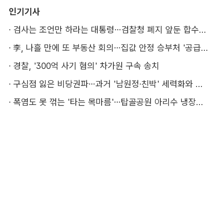
인기기사
·
검사는 조언만 하라는 대통령…검찰청 폐지 앞둔 합수본 '딜레마'
·
李, 나흘 만에 또 부동산 회의…집값 안정 승부처 '공급' 점검
·
경찰, '300억 사기 혐의' 차가원 구속 송치
·
구심점 잃은 비당권파…과거 '남원정·친박' 세력화와 다른 점은
·
폭염도 못 꺾는 '타는 목마름'…탑골공원 아리수 냉장고 가보니