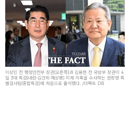
이상민 전 행정안전부 장관(오른쪽)과 김용현 전 국방부 장관이 4
일 3대 특검(내란·김건희·채상병) 미제 의혹을 수사하는 권창영 특
별검사팀(종합특검)에 처음으로 출석했다. /더팩트 DB