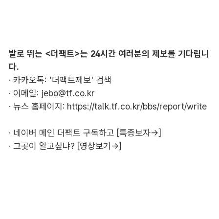
발로 뛰는 <더팩트>는 24시간 여러분의 제보를 기다립니
다.
· 카카오톡: '더팩트제보' 검색
· 이메일:
jebo@tf.co.kr
· 뉴스 홈페이지:
https://talk.tf.co.kr/bbs/report/write
·
네이버 메인 더팩트 구독하고 [특종보자→]
·
그곳이 알고싶냐? [영상보기→]