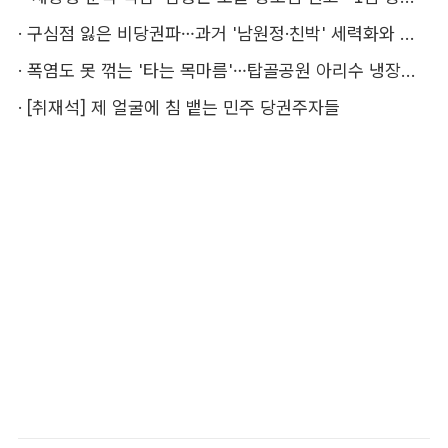
·
구심점 잃은 비당권파…과거 '남원정·친박' 세력화와 다른 점은
·
폭염도 못 꺾는 '타는 목마름'…탑골공원 아리수 냉장고 가보니
·
[취재석] 제 얼굴에 침 뱉는 민주 당권주자들