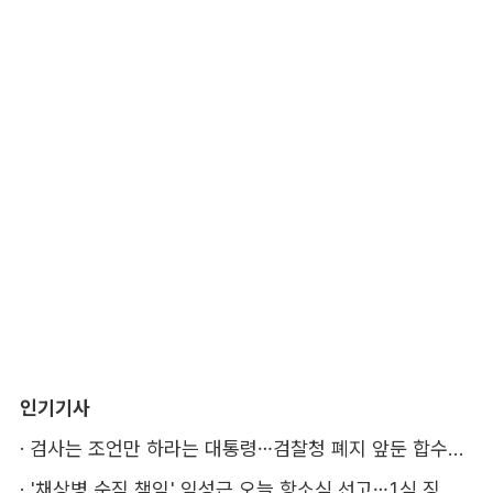
인기기사
·
검사는 조언만 하라는 대통령…검찰청 폐지 앞둔 합수본 '딜레마'
·
'채상병 순직 책임' 임성근 오늘 항소심 선고…1심 징역 3년