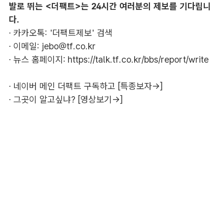
발로 뛰는 <더팩트>는 24시간 여러분의 제보를 기다립니
다.
· 카카오톡: '더팩트제보' 검색
· 이메일:
jebo@tf.co.kr
· 뉴스 홈페이지:
https://talk.tf.co.kr/bbs/report/write
·
네이버 메인 더팩트 구독하고 [특종보자→]
·
그곳이 알고싶냐? [영상보기→]