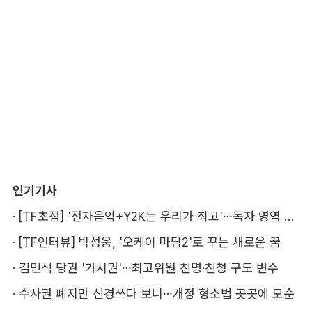
인기기사
·
[TF초점] '전자음악+Y2K는 우리가 최고'…독자 영역 다지는 키키
·
[TF인터뷰] 박성웅, '오케이 마담2'로 꾸는 새로운 꿈
·
김민석 당권 '가시권'…최고위원 친명·친청 구도 변수
·
수사권 폐지만 신경쓰다 보니…개정 형소법 곳곳에 모순