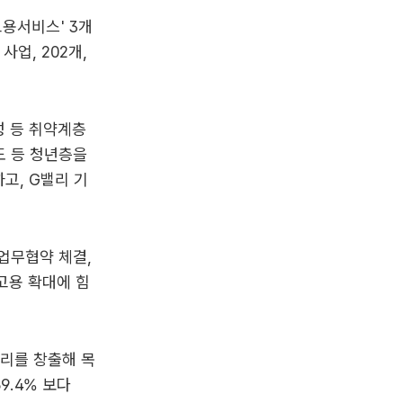
'고용서비스' 3개
사업, 202개,
성 등 취약계층
도 등 청년층을
고, G밸리 기
업무협약 체결,
고용 확대에 힘
자리를 창출해 목
9.4% 보다