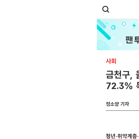
사회
금천구, 
72.3%
정소양 기자
청년·취약계층·