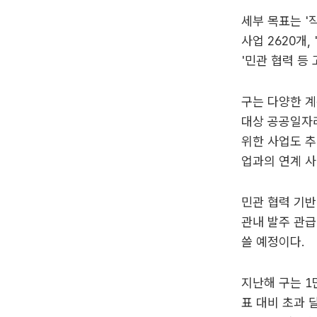
세부 목표는 '직
사업 2620개,
'민관 협력 등 
구는 다양한 계
대상 공공일자리
위한 사업도 추
업과의 연계 사
민관 협력 기반
관내 발주 관급
쓸 예정이다.
지난해 구는 1
표 대비 초과 