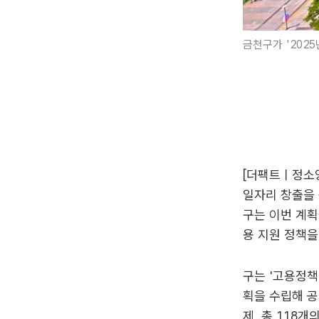
금천구가 '202
[더팩트ㅣ정소양
일자리 창출을 
구는 이번 계획
용 지원 정책을
구는 '고용정책
획을 수립해 공
제, 총 118