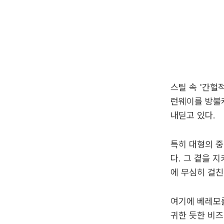
스틸 속 '간헐
런웨이를 방불케
내딛고 있다.
특히 대형의 중
다. 그 곁을 
에 무심히 걸친
여기에 베레모를
귀한 듯한 비즈