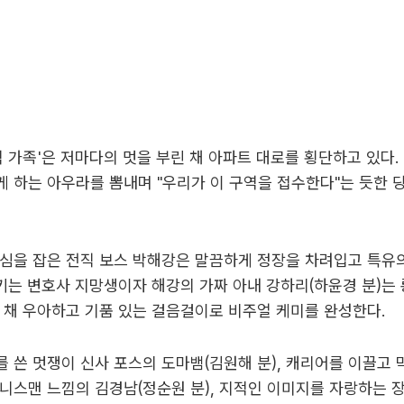
적 가족'은 저마다의 멋을 부린 채 아파트 대로를 횡단하고 있다.
 하는 아우라를 뽐내며 "우리가 이 구역을 접수한다"는 듯한 
심을 잡은 전직 보스 박해강은 말끔하게 정장을 차려입고 특유
지키는 변호사 지망생이자 해강의 가짜 아내 강하리(하윤경 분)는
 채 우아하고 기품 있는 걸음걸이로 비주얼 케미를 완성한다.
 쓴 멋쟁이 신사 포스의 도마뱀(김원해 분), 캐리어를 이끌고 
니스맨 느낌의 김경남(정순원 분), 지적인 이미지를 자랑하는 장