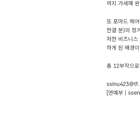
까지 가세해 완
또 포마드 헤어
한결 분)의 정
저한 비즈니스 
하게 된 배경이
총 12부작으로 
ssinu423@tf.
[연예부 |
ssen