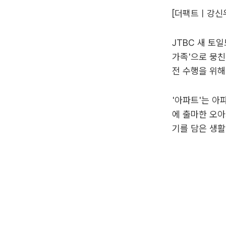
[더팩트ㅣ강신우
JTBC 새 토
가족'으로 뭉친
전 수행을 위해
'아파트'는 아
에 출마한 오아
기를 담은 생활