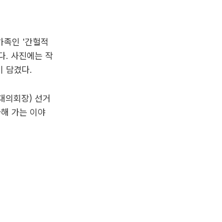
 가족인 '간헐적
다. 사진에는 작
 담겼다.
입대의회장) 선거
파해 가는 이야