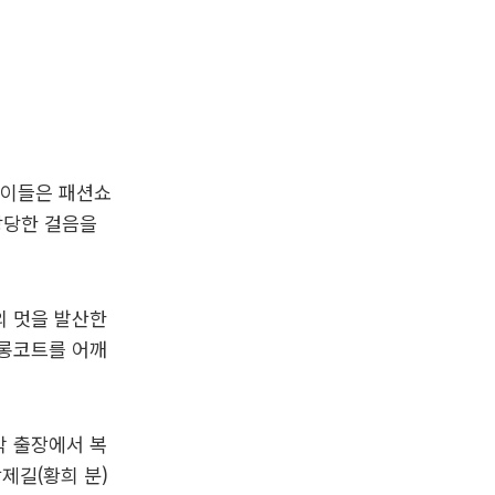
 이들은 패션쇼
당당한 걸음을
의 멋을 발산한
 롱코트를 어깨
막 출장에서 복
제길(황희 분)