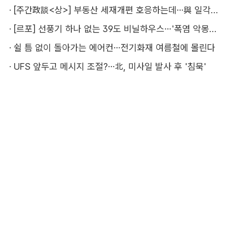
·
[주간政談<상>] 부동산 세재개편 호응하는데…與 일각의 속내
·
[르포] 선풍기 하나 없는 39도 비닐하우스…'폭염 악몽' 꾸는 이주노동자
·
쉴 틈 없이 돌아가는 에어컨…전기화재 여름철에 몰린다
·
UFS 앞두고 메시지 조절?…北, 미사일 발사 후 '침묵'