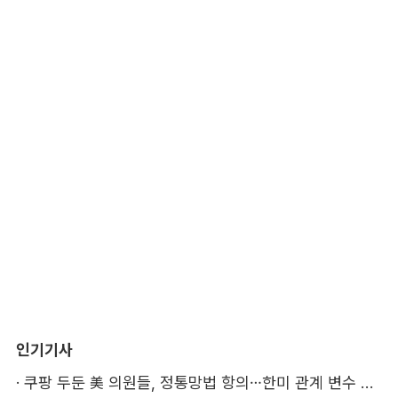
인기기사
·
쿠팡 두둔 美 의원들, 정통망법 항의…한미 관계 변수 될까