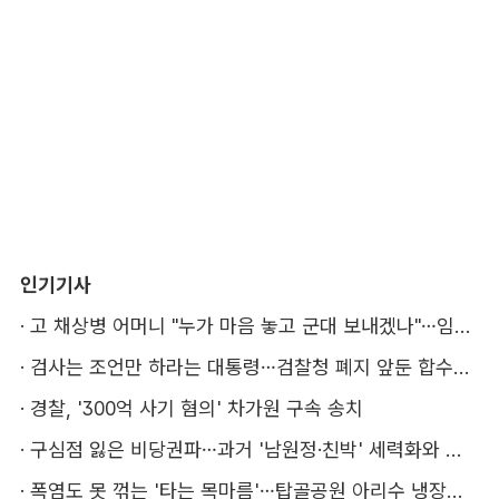
인기기사
·
고 채상병 어머니 "누가 마음 놓고 군대 보내겠나"…임성근 징역 3년에 분통
·
검사는 조언만 하라는 대통령…검찰청 폐지 앞둔 합수본 '딜레마'
·
경찰, '300억 사기 혐의' 차가원 구속 송치
·
구심점 잃은 비당권파…과거 '남원정·친박' 세력화와 다른 점은
·
폭염도 못 꺾는 '타는 목마름'…탑골공원 아리수 냉장고 가보니