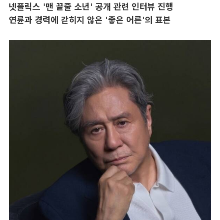
넷플릭스 '맨 끝줄 소년' 공개 관련 인터뷰 진행
연륜과 경력에 갇히지 않은 '좋은 어른'의 표본