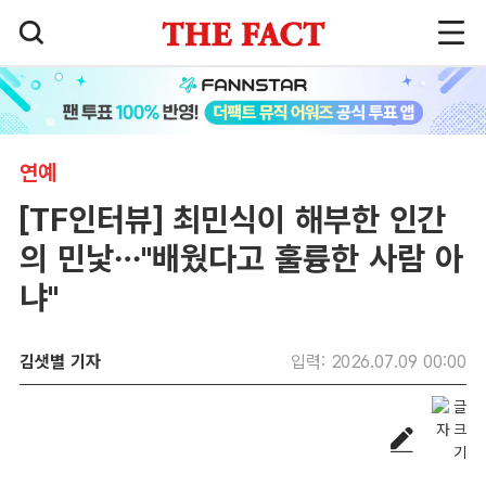
연예
[TF인터뷰] 최민식이 해부한 인간
의 민낯…"배웠다고 훌륭한 사람 아
냐"
김샛별 기자
입력: 2026.07.09 00:00