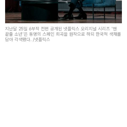
지난달 25일 6부작 전편 공개된 넷플릭스 오리지널 시리즈 '맨
끝줄 소년'은 동명의 스페인 희곡을 원작으로 하되 한국적 색채를
담아 각색됐다. /넷플릭스