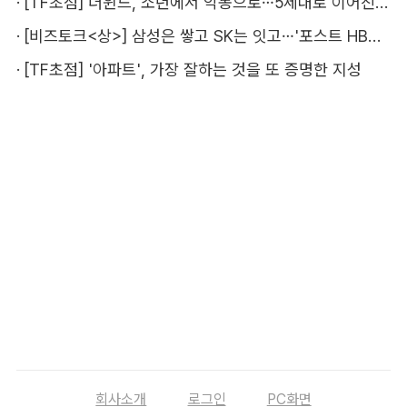
·
[TF초점] 더윈드, 소년에서 악동으로…5세대로 이어진 지코·박경
·
[비즈토크<상>] 삼성은 쌓고 SK는 잇고…'포스트 HBM' 주도권 누가 잡을까
·
[TF초점] '아파트', 가장 잘하는 것을 또 증명한 지성
회사소개
로그인
PC화면