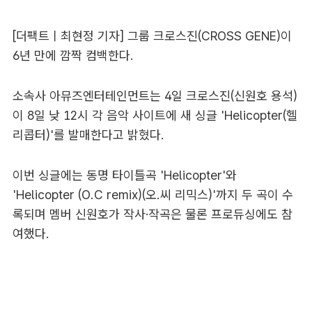
[더팩트ㅣ최현정 기자] 그룹 크로스진(CROSS GENE)이
6년 만에 깜짝 컴백한다.
소속사 아뮤즈엔터테인먼트는 4일 크로스진(신원호 용석)
이 8일 낮 12시 각 음악 사이트에 새 싱글 'Helicopter(헬
리콥터)'를 발매한다고 밝혔다.
이번 싱글에는 동명 타이틀곡 'Helicopter'와
'Helicopter (O.C remix)(오.씨 리믹스)'까지 두 곡이 수
록되며 멤버 신원호가 작사·작곡은 물론 프로듀싱에도 참
여했다.