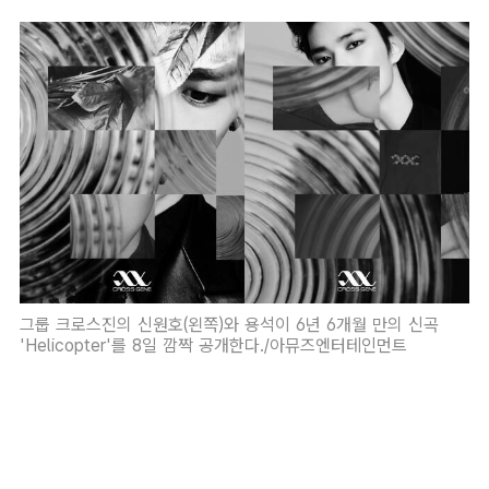
그룹 크로스진의 신원호(왼쪽)와 용석이 6년 6개월 만의 신곡
'Helicopter'를 8일 깜짝 공개한다./아뮤즈엔터테인먼트