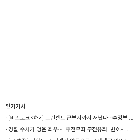
인기기사
·
[비즈토크<하>] 그린벨트·군부지까지 꺼냈다…李정부 '공급 속도전' 통할까
·
경찰 수사가 명운 좌우… '유전무죄 무전유죄' 변호사비 부담 우려