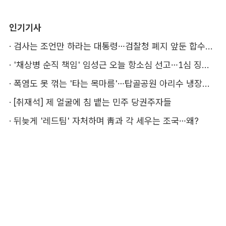
인기기사
·
검사는 조언만 하라는 대통령…검찰청 폐지 앞둔 합수본 '딜레마'
·
'채상병 순직 책임' 임성근 오늘 항소심 선고…1심 징역 3년
·
폭염도 못 꺾는 '타는 목마름'…탑골공원 아리수 냉장고 가보니
·
[취재석] 제 얼굴에 침 뱉는 민주 당권주자들
·
뒤늦게 '레드팀' 자처하며 靑과 각 세우는 조국…왜?