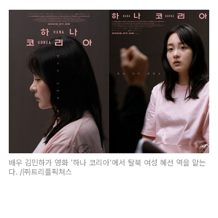
배우 김민하가 영화 '하나 코리아'에서 탈북 여성 혜선 역을 맡는
다. /㈜트리플픽쳐스