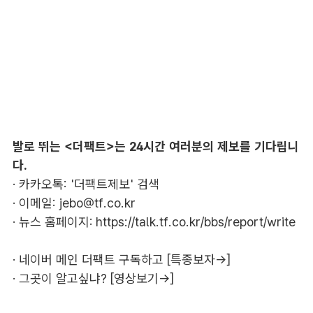
발로 뛰는 <더팩트>는 24시간 여러분의 제보를 기다립니
다.
· 카카오톡: '더팩트제보' 검색
· 이메일:
jebo@tf.co.kr
· 뉴스 홈페이지:
https://talk.tf.co.kr/bbs/report/write
·
네이버 메인 더팩트 구독하고 [특종보자→]
·
그곳이 알고싶냐? [영상보기→]