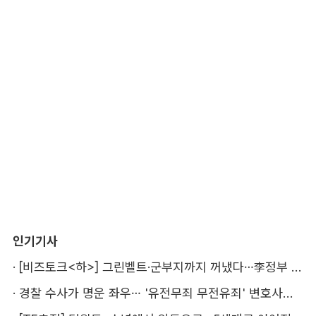
인기기사
·
[비즈토크<하>] 그린벨트·군부지까지 꺼냈다…李정부 '공급 속도전' 통할까
·
경찰 수사가 명운 좌우… '유전무죄 무전유죄' 변호사비 부담 우려