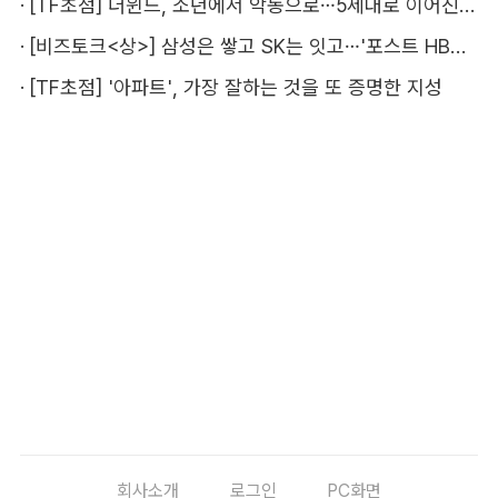
·
[TF초점] 더윈드, 소년에서 악동으로…5세대로 이어진 지코·박경
·
[비즈토크<상>] 삼성은 쌓고 SK는 잇고…'포스트 HBM' 주도권 누가 잡을까
·
[TF초점] '아파트', 가장 잘하는 것을 또 증명한 지성
회사소개
로그인
PC화면