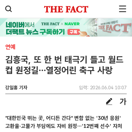
연예
김흥국, 또 한 번 태극기 들고 월드
컵 원정길…열정어린 축구 사랑
강일홍 기자
입력: 2026.06.04 10:07
"대한민국 뛰는 곳, 어디든 간다" 변함 없는 '30년 응원'
고환율·고물가 부담에도 자비 원정…'12번째 선수' 자처