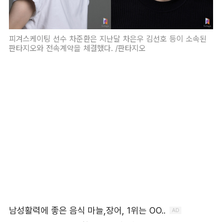
피겨스케이팅 선수 차준환은 지난달 차은우 김선호 등이 소속된
판타지오와 전속계약을 체결했다. /판타지오