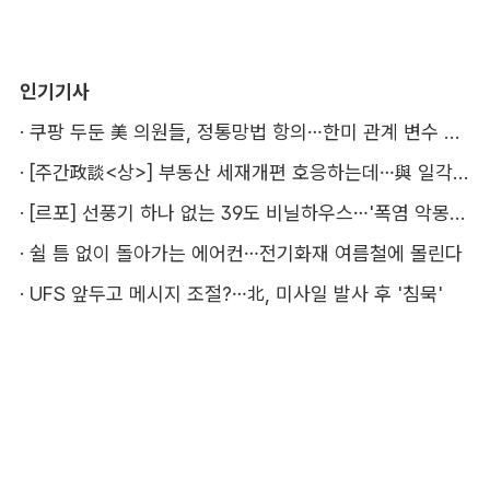
인기기사
·
쿠팡 두둔 美 의원들, 정통망법 항의…한미 관계 변수 될까
·
[주간政談<상>] 부동산 세재개편 호응하는데…與 일각의 속내
·
[르포] 선풍기 하나 없는 39도 비닐하우스…'폭염 악몽' 꾸는 이주노동자
·
쉴 틈 없이 돌아가는 에어컨…전기화재 여름철에 몰린다
·
UFS 앞두고 메시지 조절?…北, 미사일 발사 후 '침묵'