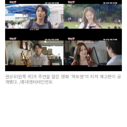
권상우(왼쪽 위)가 주연을 맡은 영화 '하트맨'의 티저 예고편이 공
개됐다. /롯데엔터테인먼트