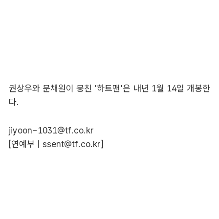
권상우와 문채원이 뭉친 '하트맨'은 내년 1월 14일 개봉한
다.
jiyoon-1031@tf.co.kr
[연예부 |
ssent@tf.co.kr
]