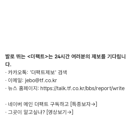
발로 뛰는 <더팩트>는 24시간 여러분의 제보를 기다립니
다.
· 카카오톡: '더팩트제보' 검색
· 이메일:
jebo@tf.co.kr
· 뉴스 홈페이지:
https://talk.tf.co.kr/bbs/report/write
·
네이버 메인 더팩트 구독하고 [특종보자→]
·
그곳이 알고싶냐? [영상보기→]